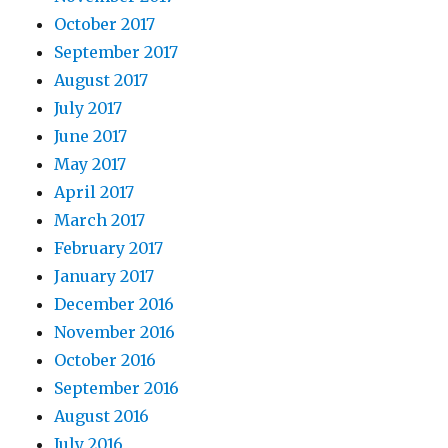
October 2017
September 2017
August 2017
July 2017
June 2017
May 2017
April 2017
March 2017
February 2017
January 2017
December 2016
November 2016
October 2016
September 2016
August 2016
July 2016