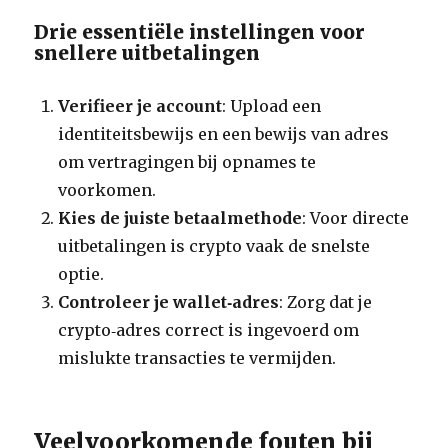
Drie essentiële instellingen voor
snellere uitbetalingen
Verifieer je account
: Upload een
identiteitsbewijs en een bewijs van adres
om vertragingen bij opnames te
voorkomen.
Kies de juiste betaalmethode
: Voor directe
uitbetalingen is crypto vaak de snelste
optie.
Controleer je wallet‑adres
: Zorg dat je
crypto‑adres correct is ingevoerd om
mislukte transacties te vermijden.
Veelvoorkomende fouten bij