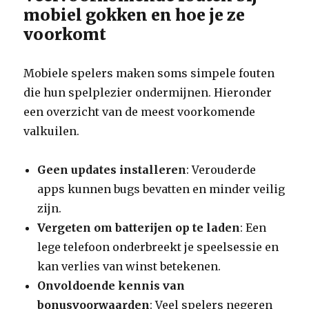
mobiel gokken en hoe je ze
voorkomt
Mobiele spelers maken soms simpele fouten
die hun spelplezier ondermijnen. Hieronder
een overzicht van de meest voorkomende
valkuilen.
Geen updates installeren
: Verouderde
apps kunnen bugs bevatten en minder veilig
zijn.
Vergeten om batterijen op te laden
: Een
lege telefoon onderbreekt je speelsessie en
kan verlies van winst betekenen.
Onvoldoende kennis van
bonusvoorwaarden
: Veel spelers negeren