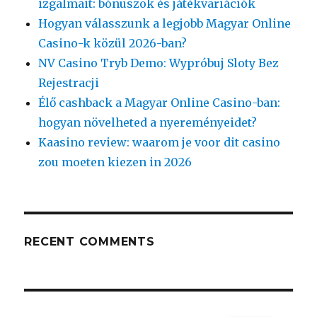
izgalmait: bónuszok és játékvariációk
Hogyan válasszunk a legjobb Magyar Online
Casino-k közül 2026-ban?
NV Casino Tryb Demo: Wypróbuj Sloty Bez
Rejestracji
Élő cashback a Magyar Online Casino-ban:
hogyan növelheted a nyereményeidet?
Kaasino review: waarom je voor dit casino
zou moeten kiezen in 2026
RECENT COMMENTS