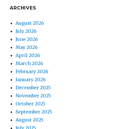
ARCHIVES
August 2026
July 2026
June 2026
May 2026
April 2026
March 2026
February 2026
January 2026
December 2025
November 2025
October 2025
September 2025
August 2025
July 2025