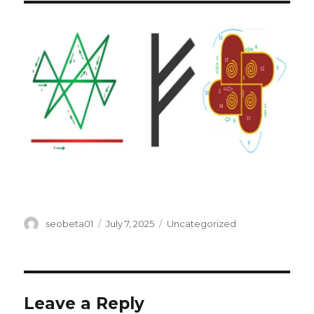
Author
Posted
Categories
seobeta01
July 7, 2025
Uncategorized
on
Leave a Reply