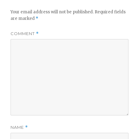
Your email address will not be published.
Required fields
are marked
*
COMMENT
*
NAME
*