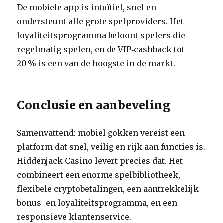
De mobiele app is intuïtief, snel en
ondersteunt alle grote spelproviders. Het
loyaliteitsprogramma beloont spelers die
regelmatig spelen, en de VIP‑cashback tot
20 % is een van de hoogste in de markt.
Conclusie en aanbeveling
Samenvattend: mobiel gokken vereist een
platform dat snel, veilig en rijk aan functies is.
Hiddenjack Casino levert precies dat. Het
combineert een enorme spelbibliotheek,
flexibele cryptobetalingen, een aantrekkelijk
bonus‑ en loyaliteitsprogramma, en een
responsieve klantenservice.