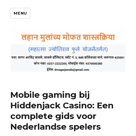
MENU
Mobile gaming bij
Hiddenjack Casino: Een
complete gids voor
Nederlandse spelers