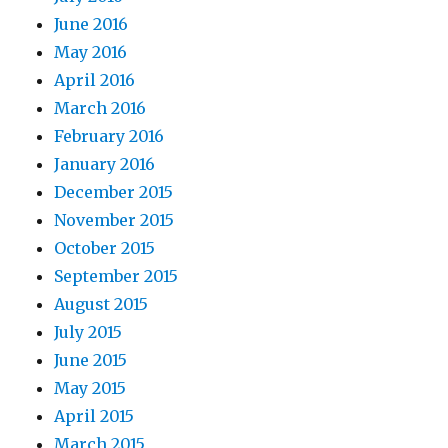
June 2016
May 2016
April 2016
March 2016
February 2016
January 2016
December 2015
November 2015
October 2015
September 2015
August 2015
July 2015
June 2015
May 2015
April 2015
March 2015