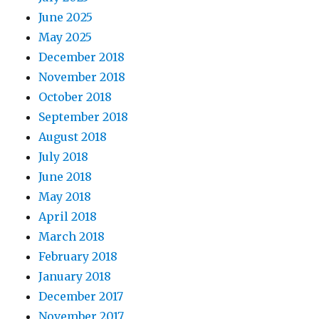
June 2025
May 2025
December 2018
November 2018
October 2018
September 2018
August 2018
July 2018
June 2018
May 2018
April 2018
March 2018
February 2018
January 2018
December 2017
November 2017