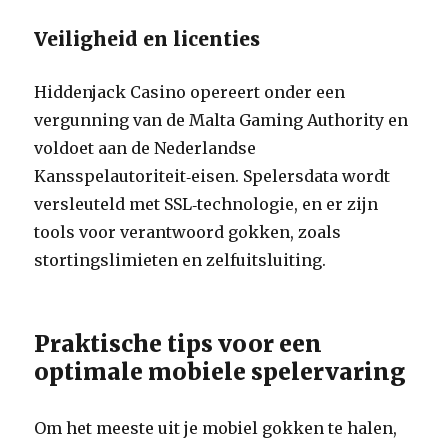
Veiligheid en licenties
Hiddenjack Casino opereert onder een
vergunning van de Malta Gaming Authority en
voldoet aan de Nederlandse
Kansspelautoriteit‑eisen. Spelersdata wordt
versleuteld met SSL‑technologie, en er zijn
tools voor verantwoord gokken, zoals
stortingslimieten en zelfuitsluiting.
Praktische tips voor een
optimale mobiele spelervaring
Om het meeste uit je mobiel gokken te halen,