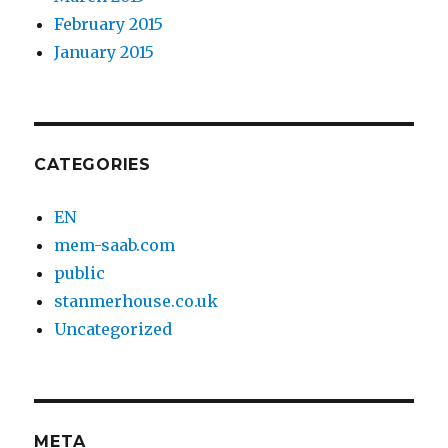
February 2015
January 2015
CATEGORIES
EN
mem-saab.com
public
stanmerhouse.co.uk
Uncategorized
META