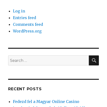
Log in
Entries feed
Comments feed
WordPress.org
SEA
Search
for:
RECENT POSTS
Fedezd fel a Magyar Online Casino