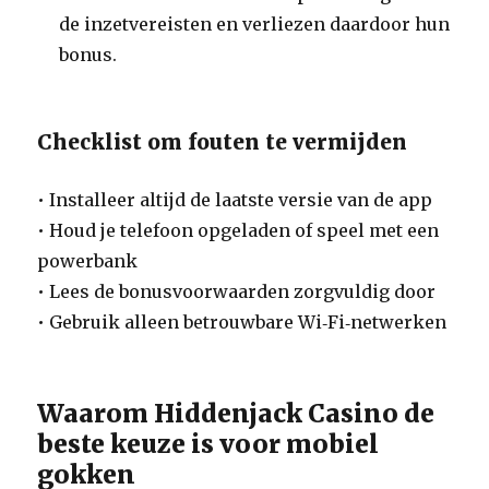
de inzetvereisten en verliezen daardoor hun
bonus.
Checklist om fouten te vermijden
• Installeer altijd de laatste versie van de app
• Houd je telefoon opgeladen of speel met een
powerbank
• Lees de bonusvoorwaarden zorgvuldig door
• Gebruik alleen betrouwbare Wi‑Fi‑netwerken
Waarom Hiddenjack Casino de
beste keuze is voor mobiel
gokken