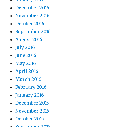
December 2016
November 2016
October 2016
September 2016
August 2016
July 2016
June 2016
May 2016
April 2016
March 2016
February 2016
January 2016
December 2015
November 2015
October 2015
September 2015