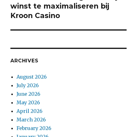
post:
winst te maximaliseren bij
Kroon Casino
ARCHIVES
August 2026
July 2026
June 2026
May 2026
April 2026
March 2026
February 2026
January 2026