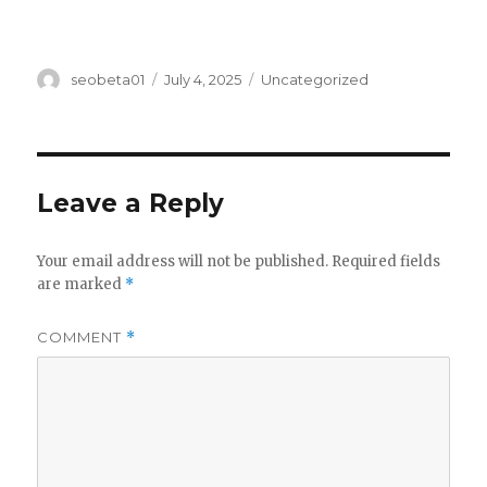
Author
Posted
Categories
seobeta01
July 4, 2025
Uncategorized
on
Leave a Reply
Your email address will not be published.
Required fields
are marked
*
COMMENT
*