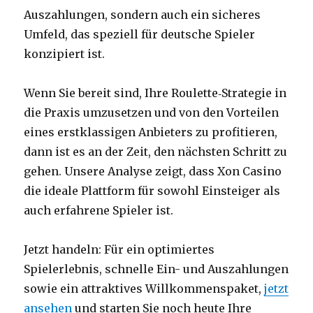
Auszahlungen, sondern auch ein sicheres
Umfeld, das speziell für deutsche Spieler
konzipiert ist.
Wenn Sie bereit sind, Ihre Roulette‑Strategie in
die Praxis umzusetzen und von den Vorteilen
eines erstklassigen Anbieters zu profitieren,
dann ist es an der Zeit, den nächsten Schritt zu
gehen. Unsere Analyse zeigt, dass Xon Casino
die ideale Plattform für sowohl Einsteiger als
auch erfahrene Spieler ist.
Jetzt handeln: Für ein optimiertes
Spielerlebnis, schnelle Ein- und Auszahlungen
sowie ein attraktives Willkommenspaket,
jetzt
ansehen
und starten Sie noch heute Ihre