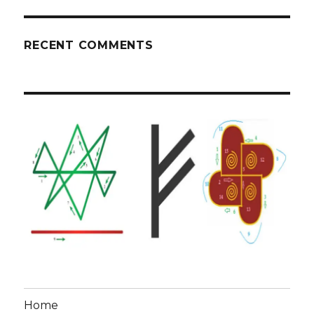
RECENT COMMENTS
Home