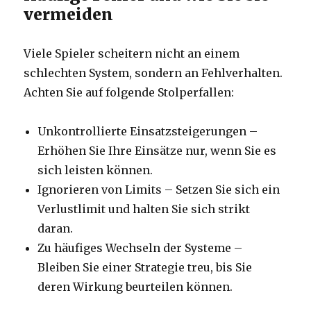
vermeiden
Viele Spieler scheitern nicht an einem
schlechten System, sondern an Fehlverhalten.
Achten Sie auf folgende Stolperfallen:
Unkontrollierte Einsatzsteigerungen –
Erhöhen Sie Ihre Einsätze nur, wenn Sie es
sich leisten können.
Ignorieren von Limits – Setzen Sie sich ein
Verlustlimit und halten Sie sich strikt
daran.
Zu häufiges Wechseln der Systeme –
Bleiben Sie einer Strategie treu, bis Sie
deren Wirkung beurteilen können.