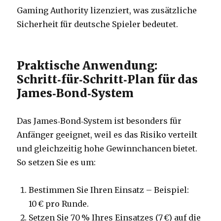
Gaming Authority lizenziert, was zusätzliche
Sicherheit für deutsche Spieler bedeutet.
Praktische Anwendung:
Schritt‑für‑Schritt‑Plan für das
James‑Bond‑System
Das James‑Bond‑System ist besonders für
Anfänger geeignet, weil es das Risiko verteilt
und gleichzeitig hohe Gewinnchancen bietet.
So setzen Sie es um:
Bestimmen Sie Ihren Einsatz – Beispiel:
10 € pro Runde.
Setzen Sie 70 % Ihres Einsatzes (7 €) auf die