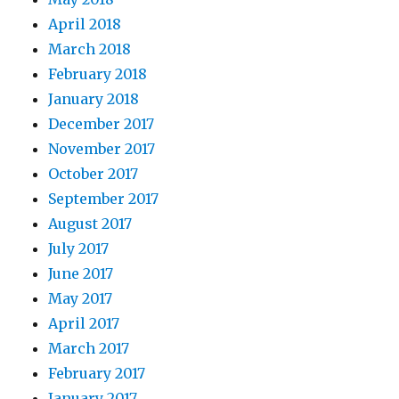
April 2018
March 2018
February 2018
January 2018
December 2017
November 2017
October 2017
September 2017
August 2017
July 2017
June 2017
May 2017
April 2017
March 2017
February 2017
January 2017