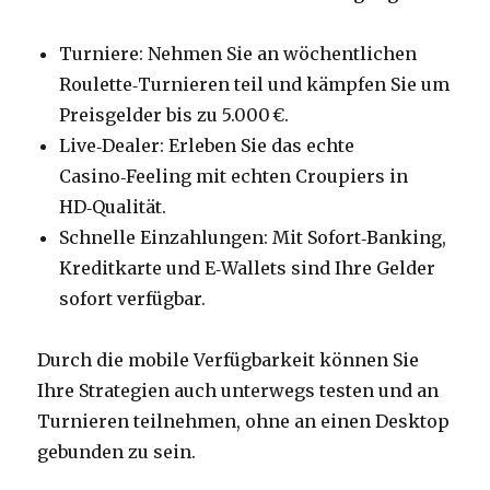
Turniere: Nehmen Sie an wöchentlichen
Roulette‑Turnieren teil und kämpfen Sie um
Preisgelder bis zu 5.000 €.
Live‑Dealer: Erleben Sie das echte
Casino‑Feeling mit echten Croupiers in
HD‑Qualität.
Schnelle Einzahlungen: Mit Sofort‑Banking,
Kreditkarte und E‑Wallets sind Ihre Gelder
sofort verfügbar.
Durch die mobile Verfügbarkeit können Sie
Ihre Strategien auch unterwegs testen und an
Turnieren teilnehmen, ohne an einen Desktop
gebunden zu sein.