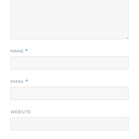
NAME
*
EMAIL
*
WEBSITE