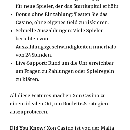
für neue Spieler, der das Startkapital erhöht.
Bonus ohne Einzahlung: Testen Sie das
Casino, ohne eigenes Geld zu riskieren.
Schnelle Auszahlungen: Viele Spieler
berichten von
Auszahlungsgeschwindigkeiten innerhalb
von 24 Stunden.
Live‑Support: Rund um die Uhr erreichbar,
um Fragen zu Zahlungen oder Spielregeln
zu klären.
All diese Features machen Xon Casino zu
einem idealen Ort, um Roulette‑Strategien
auszuprobieren.
Did You Know?
Xon Casino ist von der Malta