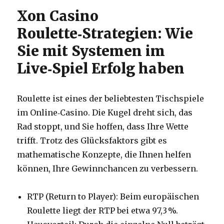
Xon Casino
Roulette‑Strategien: Wie
Sie mit Systemen im
Live‑Spiel Erfolg haben
Roulette ist eines der beliebtesten Tischspiele
im Online‑Casino. Die Kugel dreht sich, das
Rad stoppt, und Sie hoffen, dass Ihre Wette
trifft. Trotz des Glücksfaktors gibt es
mathematische Konzepte, die Ihnen helfen
können, Ihre Gewinnchancen zu verbessern.
RTP (Return to Player): Beim europäischen
Roulette liegt der RTP bei etwa 97,3 %.