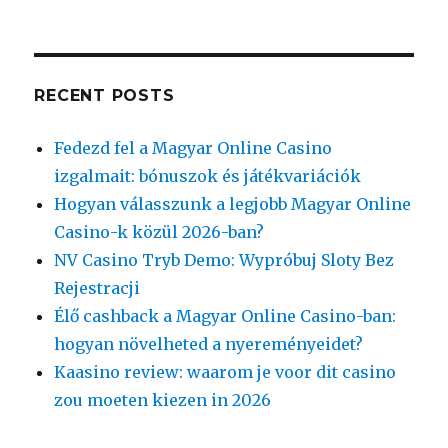
RECENT POSTS
Fedezd fel a Magyar Online Casino
izgalmait: bónuszok és játékvariációk
Hogyan válasszunk a legjobb Magyar Online
Casino-k közül 2026-ban?
NV Casino Tryb Demo: Wypróbuj Sloty Bez
Rejestracji
Élő cashback a Magyar Online Casino-ban:
hogyan növelheted a nyereményeidet?
Kaasino review: waarom je voor dit casino
zou moeten kiezen in 2026