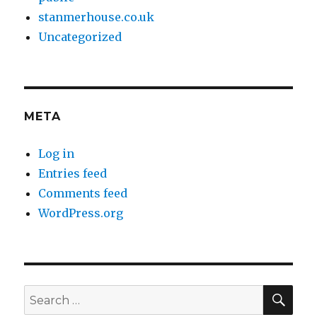
stanmerhouse.co.uk
Uncategorized
META
Log in
Entries feed
Comments feed
WordPress.org
SEA
Search
for: