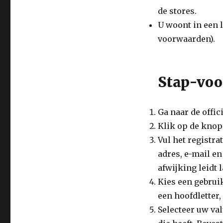
de stores.
U woont in een l
voorwaarden).
Stap-voo
Ga naar de offic
Klik op de knop
Vul het registr
adres, e-mail e
afwijking leidt 
Kies een gebrui
een hoofdletter, 
Selecteer uw val