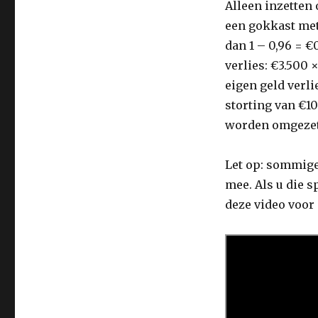
Alleen inzetten 
een gokkast met
dan 1 – 0,96 = €
verlies: €3.500 
eigen geld verli
storting van €1
worden omgezet i
Let op: sommige 
mee. Als u die s
deze video voor 