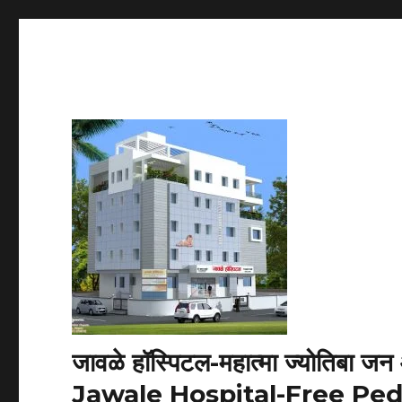
जावळे हॉस्पिटल-महात्मा ज्योतिबा जन
Jawale Hospital-Free Pe