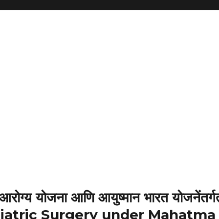
 आरोग्य योजना आणि आयुष्मान भारत योजनेंतर्
diatric Surgery under Mahatma