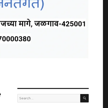
e
SEARCH
Search
for: