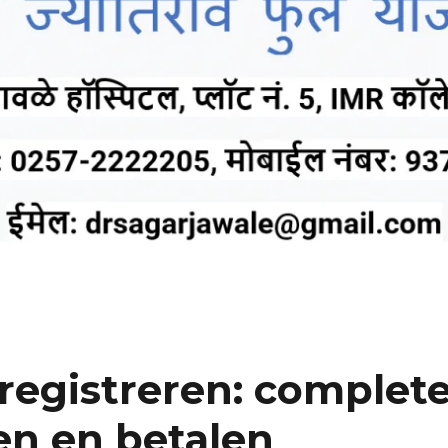
registreren: complet
en en betalen