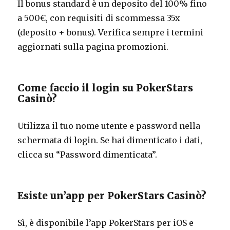
Il bonus standard è un deposito del 100% fino
a 500€, con requisiti di scommessa 35x
(deposito + bonus). Verifica sempre i termini
aggiornati sulla pagina promozioni.
Come faccio il login su PokerStars
Casinò?
Utilizza il tuo nome utente e password nella
schermata di login. Se hai dimenticato i dati,
clicca su “Password dimenticata”.
Esiste un’app per PokerStars Casinò?
Sì, è disponibile l’app PokerStars per iOS e