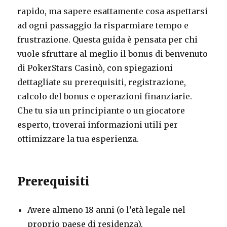
rapido, ma sapere esattamente cosa aspettarsi
ad ogni passaggio fa risparmiare tempo e
frustrazione. Questa guida è pensata per chi
vuole sfruttare al meglio il bonus di benvenuto
di PokerStars Casinò, con spiegazioni
dettagliate su prerequisiti, registrazione,
calcolo del bonus e operazioni finanziarie.
Che tu sia un principiante o un giocatore
esperto, troverai informazioni utili per
ottimizzare la tua esperienza.
Prerequisiti
Avere almeno 18 anni (o l’età legale nel
proprio paese di residenza).