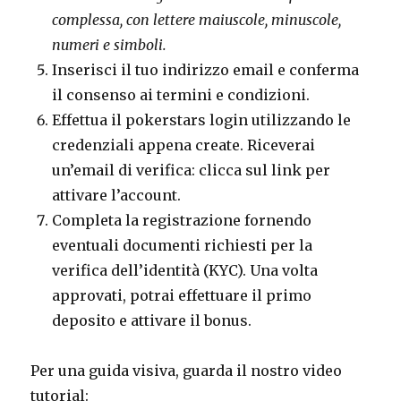
complessa, con lettere maiuscole, minuscole,
numeri e simboli.
Inserisci il tuo indirizzo email e conferma
il consenso ai termini e condizioni.
Effettua il pokerstars login utilizzando le
credenziali appena create. Riceverai
un’email di verifica: clicca sul link per
attivare l’account.
Completa la registrazione fornendo
eventuali documenti richiesti per la
verifica dell’identità (KYC). Una volta
approvati, potrai effettuare il primo
deposito e attivare il bonus.
Per una guida visiva, guarda il nostro video
tutorial: