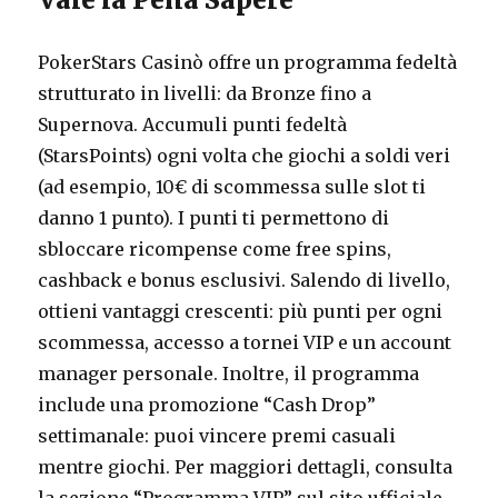
PokerStars Casinò offre un programma fedeltà
strutturato in livelli: da Bronze fino a
Supernova. Accumuli punti fedeltà
(StarsPoints) ogni volta che giochi a soldi veri
(ad esempio, 10€ di scommessa sulle slot ti
danno 1 punto). I punti ti permettono di
sbloccare ricompense come free spins,
cashback e bonus esclusivi. Salendo di livello,
ottieni vantaggi crescenti: più punti per ogni
scommessa, accesso a tornei VIP e un account
manager personale. Inoltre, il programma
include una promozione “Cash Drop”
settimanale: puoi vincere premi casuali
mentre giochi. Per maggiori dettagli, consulta
la sezione “Programma VIP” sul sito ufficiale.