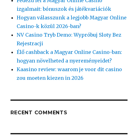
Fedezd fel a Magyar Online Casino
izgalmait: bónuszok és játékvariációk
Hogyan válasszunk a legjobb Magyar Online
Casino-k közül 2026-ban?
NV Casino Tryb Demo: Wypróbuj Sloty Bez
Rejestracji
Élő cashback a Magyar Online Casino-ban:
hogyan növelheted a nyereményeidet?
Kaasino review: waarom je voor dit casino
zou moeten kiezen in 2026
RECENT COMMENTS