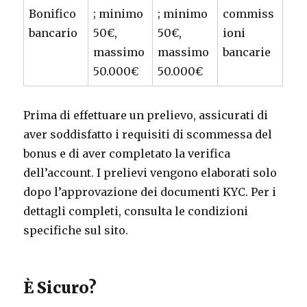
Bonifico
; minimo
; minimo
commiss
bancario
50€,
50€,
ioni
massimo
massimo
bancarie
50.000€
50.000€
Prima di effettuare un prelievo, assicurati di
aver soddisfatto i requisiti di scommessa del
bonus e di aver completato la verifica
dell’account. I prelievi vengono elaborati solo
dopo l’approvazione dei documenti KYC. Per i
dettagli completi, consulta le condizioni
specifiche sul sito.
È Sicuro?