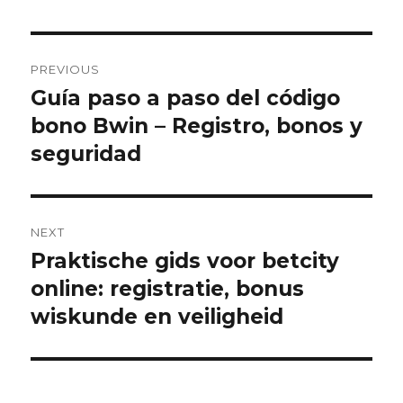
Post
PREVIOUS
navigation
Guía paso a paso del código
Previous
post:
bono Bwin – Registro, bonos y
seguridad
NEXT
Praktische gids voor betcity
Next
post:
online: registratie, bonus
wiskunde en veiligheid