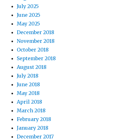
July 2025
June 2025
May 2025
December 2018
November 2018
October 2018
September 2018
August 2018
July 2018
June 2018
May 2018
April 2018
March 2018
February 2018
January 2018
December 2017