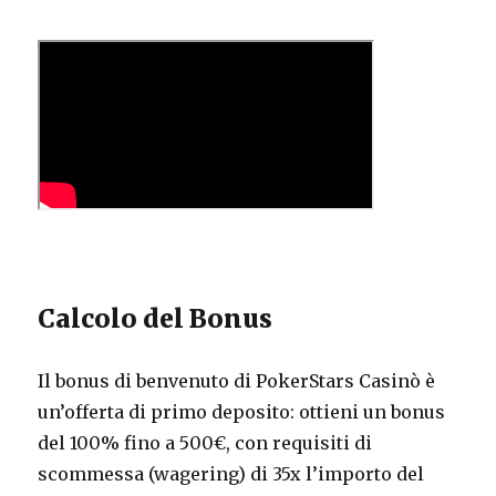
Calcolo del Bonus
Il bonus di benvenuto di PokerStars Casinò è
un’offerta di primo deposito: ottieni un bonus
del 100% fino a 500€, con requisiti di
scommessa (wagering) di 35x l’importo del