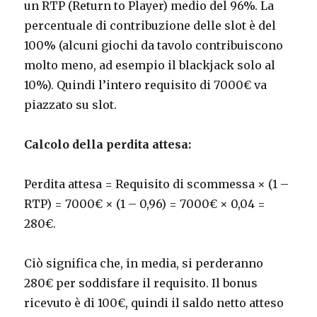
un RTP (Return to Player) medio del 96%. La
percentuale di contribuzione delle slot è del
100% (alcuni giochi da tavolo contribuiscono
molto meno, ad esempio il blackjack solo al
10%). Quindi l’intero requisito di 7000€ va
piazzato su slot.
Calcolo della perdita attesa:
Perdita attesa = Requisito di scommessa × (1 –
RTP) = 7000€ × (1 – 0,96) = 7000€ × 0,04 =
280€.
Ciò significa che, in media, si perderanno
280€ per soddisfare il requisito. Il bonus
ricevuto è di 100€, quindi il saldo netto atteso