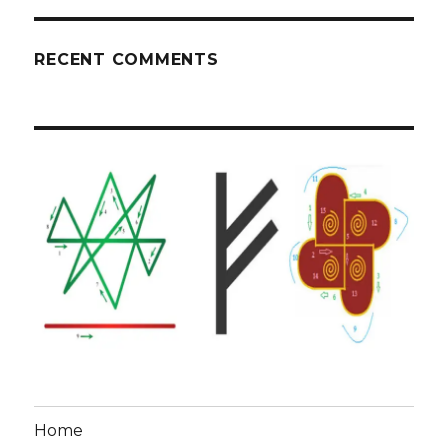
RECENT COMMENTS
Home