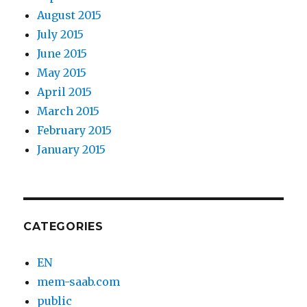
August 2015
July 2015
June 2015
May 2015
April 2015
March 2015
February 2015
January 2015
CATEGORIES
EN
mem-saab.com
public