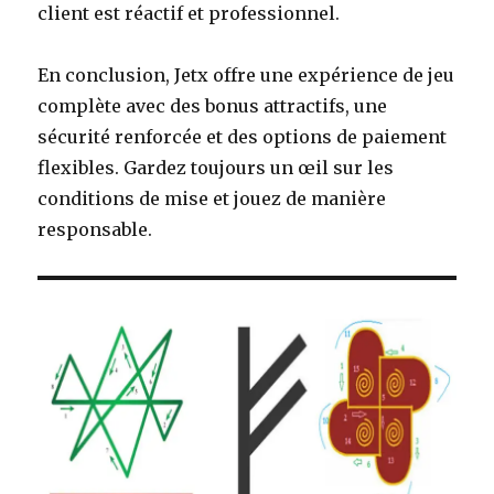
client est réactif et professionnel.
En conclusion, Jetx offre une expérience de jeu
complète avec des bonus attractifs, une
sécurité renforcée et des options de paiement
flexibles. Gardez toujours un œil sur les
conditions de mise et jouez de manière
responsable.