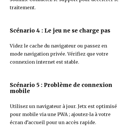
traitement.
Scénario 4 : Le jeu ne se charge pas
Videz le cache du navigateur ou passez en
mode navigation privée. Vérifiez que votre
connexion internet est stable.
Scénario 5 : Problème de connexion
mobile
Utilisez un navigateur à jour. Jetx est optimisé
pour mobile via une PWA ; ajoutez-la à votre
écran d’accueil pour un accès rapide.