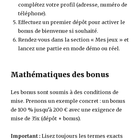
complétez votre profil (adresse, numéro de
téléphone).
Effectuez un premier dépôt pour activer le
bonus de bienvenue si souhaité.
Rendez-vous dans la section « Mes jeux » et
lancez une partie en mode démo ou réel.
Mathématiques des bonus
Les bonus sont soumis à des conditions de
mise. Prenons un exemple concret : un bonus
de 100 % jusqu’à 200 € avec une exigence de
mise de 35x (dépôt + bonus).
Important :
Lisez toujours les termes exacts