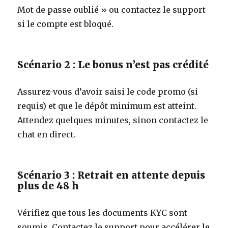
Mot de passe oublié » ou contactez le support
si le compte est bloqué.
Scénario 2 : Le bonus n’est pas crédité
Assurez-vous d’avoir saisi le code promo (si
requis) et que le dépôt minimum est atteint.
Attendez quelques minutes, sinon contactez le
chat en direct.
Scénario 3 : Retrait en attente depuis
plus de 48 h
Vérifiez que tous les documents KYC sont
soumis. Contactez le support pour accélérer le