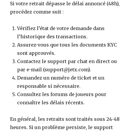
Si votre retrait dépasse le délai annoncé (48h),
procédez comme suit :
Vérifiez l’état de votre demande dans
l’historique des transactions.
Assurez-vous que tous les documents KYC
sont approuvés.
Contactez le support par chat en direct ou
par e-mail (support@jetx.com).
Demandez un numéro de ticket et un
responsable si nécessaire.
Consultez les forums de joueurs pour
connaître les délais récents.
En général, les retraits sont traités sous 24-48
heures. Si un problème persiste, le support