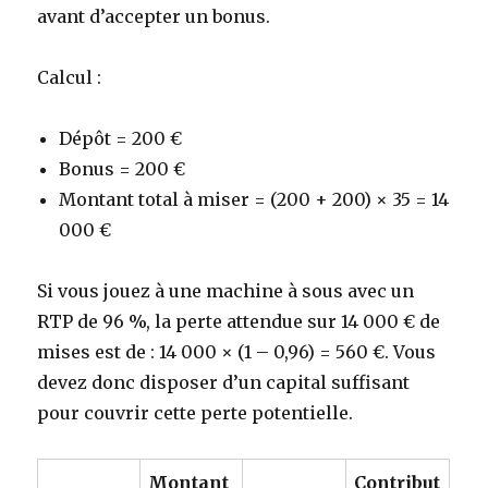
avant d’accepter un bonus.
Calcul :
Dépôt = 200 €
Bonus = 200 €
Montant total à miser = (200 + 200) × 35 = 14
000 €
Si vous jouez à une machine à sous avec un
RTP de 96 %, la perte attendue sur 14 000 € de
mises est de : 14 000 × (1 – 0,96) = 560 €. Vous
devez donc disposer d’un capital suffisant
pour couvrir cette perte potentielle.
Montant
Contribut