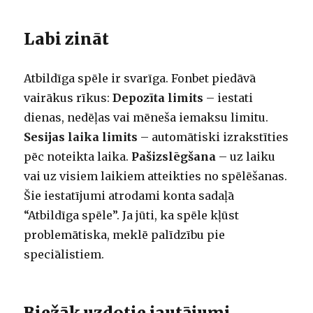
Labi zināt
Atbildīga spēle ir svarīga. Fonbet piedāvā
vairākus rīkus:
Depozīta limits
– iestati
dienas, nedēļas vai mēneša iemaksu limitu.
Sesijas laika limits
– automātiski izrakstīties
pēc noteikta laika.
Pašizslēgšana
– uz laiku
vai uz visiem laikiem atteikties no spēlēšanas.
Šie iestatījumi atrodami konta sadaļā
“Atbildīga spēle”. Ja jūti, ka spēle kļūst
problemātiska, meklē palīdzību pie
speciālistiem.
Biežāk uzdotie jautājumi