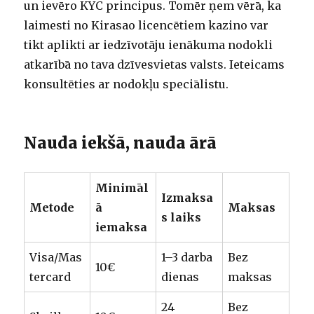
un ievēro KYC principus. Tomēr ņem vērā, ka
laimesti no Kirasao licencētiem kazino var
tikt aplikti ar iedzīvotāju ienākuma nodokli
atkarībā no tava dzīvesvietas valsts. Ieteicams
konsultēties ar nodokļu speciālistu.
Nauda iekšā, nauda ārā
Minimāl
Izmaksa
Metode
ā
Maksas
s laiks
iemaksa
Visa/Mas
1–3 darba
Bez
10€
tercard
dienas
maksas
24
Bez