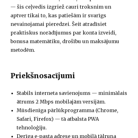
— šis ceļvedis izgriež cauri troksnim un
aptver tikai to, kas patiešām ir svarīgs
nevainojamai pieredzei. Šeit atradīsiet
praktiskus norādījumus par konta izveidi,
bonusa matemātiku, drošību un maksājumu
metodēm.
Priekšnosacījumi
Stabils interneta savienojums — minimālais
ātrums 2 Mbps mobilajām versijām.
Mūsdienīga pārlūkprogramma (Chrome,
Safari, Firefox) — tā atbalsta PWA
tehnoloģiju.
Derīga e-pasta adrese un mobilā tālruņa