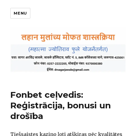
MENU
Fonbet ceļvedis:
Reģistrācija, bonusi un
drošība
Tiešsaistes kazino ļoti atšķiras pēc kvalitātes