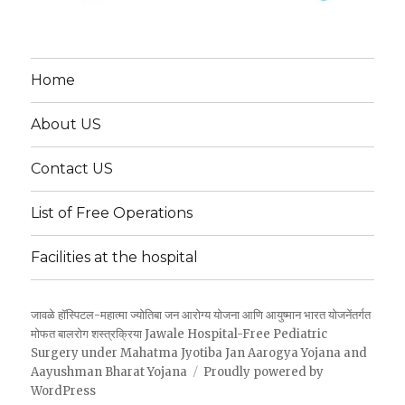
Home
About US
Contact US
List of Free Operations
Facilities at the hospital
जावळे हॉस्पिटल-महात्मा ज्योतिबा जन आरोग्य योजना आणि आयुष्मान भारत योजनेंतर्गत
मोफत बालरोग शस्त्रक्रिया Jawale Hospital-Free Pediatric
Surgery under Mahatma Jyotiba Jan Aarogya Yojana and
Aayushman Bharat Yojana
Proudly powered by
WordPress