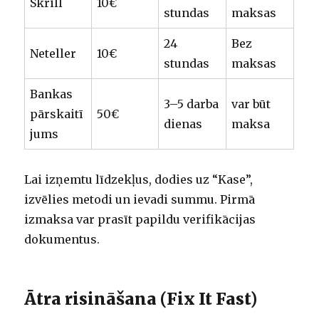
Skrill
10€
stundas
maksas
24
Bez
Neteller
10€
stundas
maksas
Bankas
3–5 darba
var būt
pārskaitī
50€
dienas
maksa
jums
Lai izņemtu līdzekļus, dodies uz “Kase”,
izvēlies metodi un ievadi summu. Pirmā
izmaksa var prasīt papildu verifikācijas
dokumentus.
Ātra risināšana (Fix It Fast)