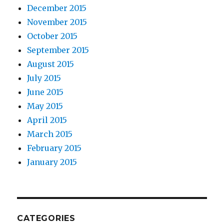
December 2015
November 2015
October 2015
September 2015
August 2015
July 2015
June 2015
May 2015
April 2015
March 2015
February 2015
January 2015
CATEGORIES