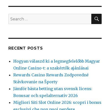
SEA
Search
for:
RECENT POSTS
Hogyan válaszd ki a legmegfelelőbb Magyar
Online Casino-t: a szakértők ajánlásai
Rewards Casino Rewards Zodpovedné
Stávkovanie na Športy
Jämför bästa betting utan svensk licens:
Bonusar och spelalternativ 2026
Migliori Siti Slot Online 2026: scopri i bonus
esclusivi che non puoi perdere