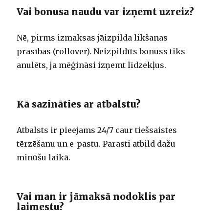
Vai bonusa naudu var izņemt uzreiz?
Nē, pirms izmaksas jāizpilda likšanas
prasības (rollover). Neizpildīts bonuss tiks
anulēts, ja mēģināsi izņemt līdzekļus.
Kā sazināties ar atbalstu?
Atbalsts ir pieejams 24/7 caur tiešsaistes
tērzēšanu un e-pastu. Parasti atbild dažu
minūšu laikā.
Vai man ir jāmaksā nodoklis par
laimestu?