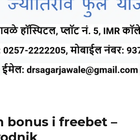
 bonus i freebet –
wodnik