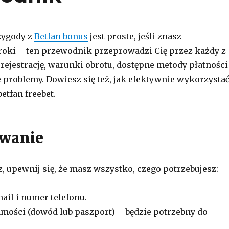
zygody z
Betfan bonus
jest proste, jeśli znasz
oki – ten przewodnik przeprowadzi Cię przez każdy z
ejestrację, warunki obrotu, dostępne metody płatności
e problemy. Dowiesz się też, jak efektywnie wykorzysta
betfan freebet.
owanie
, upewnij się, że masz wszystko, czego potrzebujesz:
ail i numer telefonu.
ości (dowód lub paszport) – będzie potrzebny do