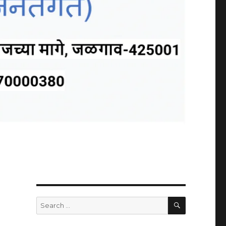
SEARCH
Search
for: