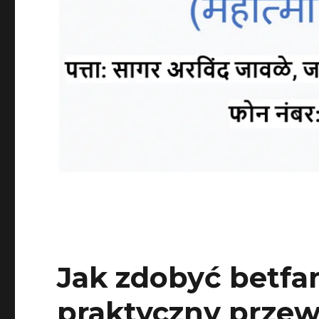
Jak zdobyć betfan
praktyczny prze