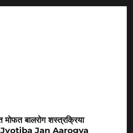
गत मोफत बालरोग शस्त्रक्रिया
 Jyotiba Jan Aarogya