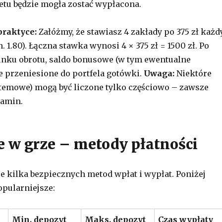
etu będzie mogła zostać wypłacona.
 praktyce:
Załóżmy, że stawiasz 4 zakłady po 375 zł każd
. 1.80). Łączna stawka wynosi 4 × 375 zł = 1500 zł. Po
unku obrotu, saldo bonusowe (w tym ewentualne
e przeniesione do portfela gotówki.
Uwaga:
Niektóre
stemowe) mogą być liczone tylko częściowo – zawsze
lamin.
e w grze – metody płatności
je kilka bezpiecznych metod wpłat i wypłat. Poniżej
opularniejsze:
Min. depozyt
Maks. depozyt
Czas wypłaty