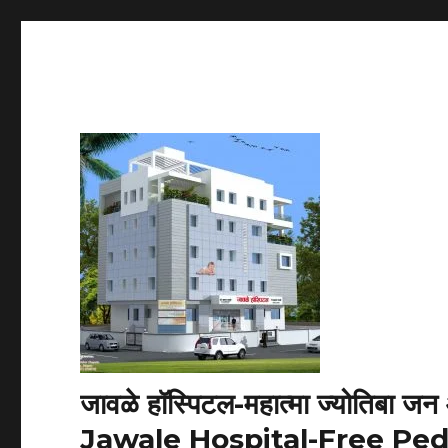
जावळे हॉस्पिटल-महात्मा ज्योतिबा जन
Jawale Hospital-Free Pe