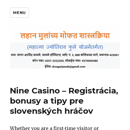
MENU
Nine Casino – Registrácia,
bonusy a tipy pre
slovenských hráčov
Whether you are a first-time visitor or