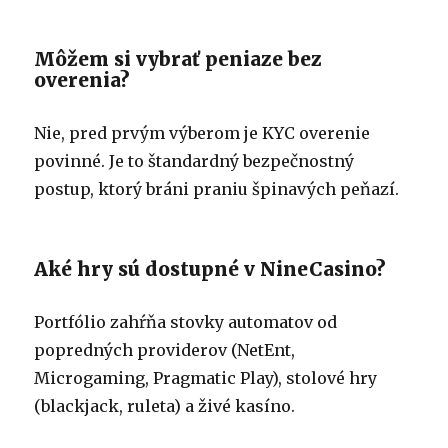
Môžem si vybrať peniaze bez
overenia?
Nie, pred prvým výberom je KYC overenie
povinné. Je to štandardný bezpečnostný
postup, ktorý bráni praniu špinavých peňazí.
Aké hry sú dostupné v NineCasino?
Portfólio zahŕňa stovky automatov od
popredných providerov (NetEnt,
Microgaming, Pragmatic Play), stolové hry
(blackjack, ruleta) a živé kasíno.