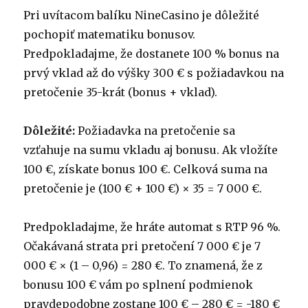
Pri uvítacom balíku NineCasino je dôležité
pochopiť matematiku bonusov.
Predpokladajme, že dostanete 100 % bonus na
prvý vklad až do výšky 300 € s požiadavkou na
pretočenie 35-krát (bonus + vklad).
Dôležité:
Požiadavka na pretočenie sa
vzťahuje na sumu vkladu aj bonusu. Ak vložíte
100 €, získate bonus 100 €. Celková suma na
pretočenie je (100 € + 100 €) × 35 = 7 000 €.
Predpokladajme, že hráte automat s RTP 96 %.
Očakávaná strata pri pretočení 7 000 € je 7
000 € × (1 – 0,96) = 280 €. To znamená, že z
bonusu 100 € vám po splnení podmienok
pravdepodobne zostane 100 € – 280 € = -180 €