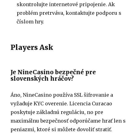
skontrolujte internetové pripojenie. Ak
problém pretrváva, kontaktujte podporu s
číslom hry.
Players Ask
Je NineCasino bezpečné pre
slovenských hráčov?
Áno, NineCasino používa SSL šifrovanie a
vyžaduje KYC overenie. Licencia Curacao
poskytuje základnú reguláciu, no pre
maximálnu bezpečnosť odporúčame hrať len s
peniazmi, ktoré si môžete dovoliť stratiť.