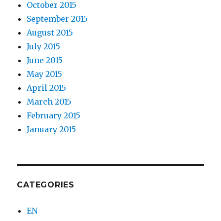
October 2015
September 2015
August 2015
July 2015
June 2015
May 2015
April 2015
March 2015
February 2015
January 2015
CATEGORIES
EN