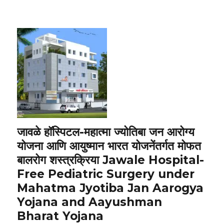
जावळे हॉस्पिटल-महात्मा ज्योतिबा जन आरोग्य
योजना आणि आयुष्मान भारत योजनेंतर्गत मोफत
बालरोग शस्त्रक्रिया Jawale Hospital-
Free Pediatric Surgery under
Mahatma Jyotiba Jan Aarogya
Yojana and Aayushman
Bharat Yojana