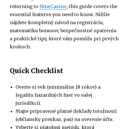
returning to
NineCasino
, this guide covers the
essential features you need to know. Nižšie
nájdete kompletný návod na registráciu,
matematiku bonusov, bezpečnostné opatrenia
a praktické tipy, ktoré vám pomôžu pri prvých
krokoch.
Quick Checklist
Overte si vek (minimálne 18 rokov) a
legalitu hazardných hier vo vašej
jurisdikcii.
Majte pripravené platné doklady totožnosti
(občiansky preukaz, pas) na overenie účtu.
Vyberte si platobnú metódu, ktorá