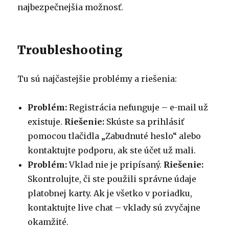
najbezpečnejšia možnosť.
Troubleshooting
Tu sú najčastejšie problémy a riešenia:
Problém:
Registrácia nefunguje – e-mail už
existuje.
Riešenie:
Skúste sa prihlásiť
pomocou tlačidla „Zabudnuté heslo“ alebo
kontaktujte podporu, ak ste účet už mali.
Problém:
Vklad nie je pripísaný.
Riešenie:
Skontrolujte, či ste použili správne údaje
platobnej karty. Ak je všetko v poriadku,
kontaktujte live chat – vklady sú zvyčajne
okamžité.