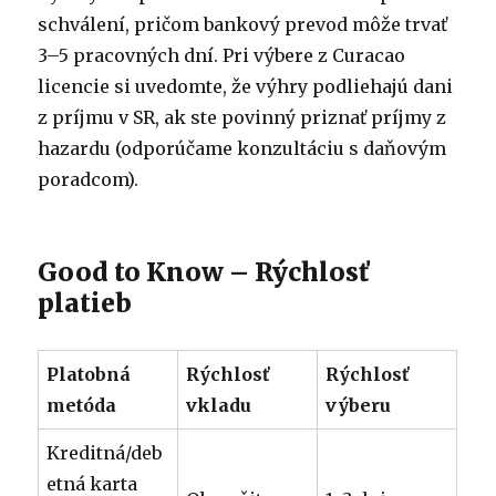
schválení, pričom bankový prevod môže trvať
3–5 pracovných dní. Pri výbere z Curacao
licencie si uvedomte, že výhry podliehajú dani
z príjmu v SR, ak ste povinný priznať príjmy z
hazardu (odporúčame konzultáciu s daňovým
poradcom).
Good to Know – Rýchlosť
platieb
Platobná
Rýchlosť
Rýchlosť
metóda
vkladu
výberu
Kreditná/deb
etná karta