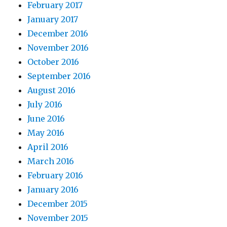
February 2017
January 2017
December 2016
November 2016
October 2016
September 2016
August 2016
July 2016
June 2016
May 2016
April 2016
March 2016
February 2016
January 2016
December 2015
November 2015