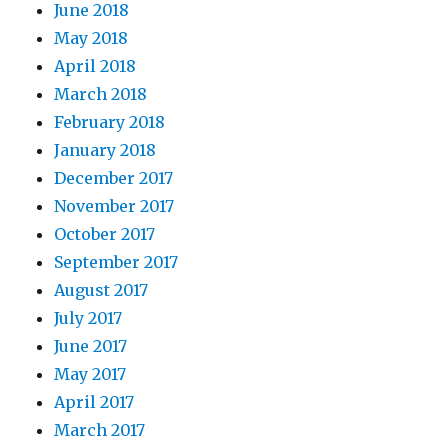
June 2018
May 2018
April 2018
March 2018
February 2018
January 2018
December 2017
November 2017
October 2017
September 2017
August 2017
July 2017
June 2017
May 2017
April 2017
March 2017