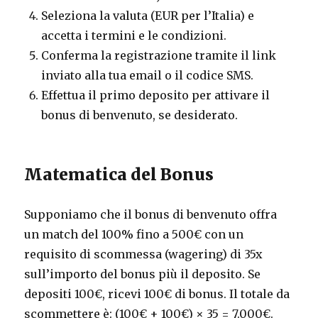
Seleziona la valuta (EUR per l’Italia) e
accetta i termini e le condizioni.
Conferma la registrazione tramite il link
inviato alla tua email o il codice SMS.
Effettua il primo deposito per attivare il
bonus di benvenuto, se desiderato.
Matematica del Bonus
Supponiamo che il bonus di benvenuto offra
un match del 100% fino a 500€ con un
requisito di scommessa (wagering) di 35x
sull’importo del bonus più il deposito. Se
depositi 100€, ricevi 100€ di bonus. Il totale da
scommettere è: (100€ + 100€) × 35 = 7.000€.