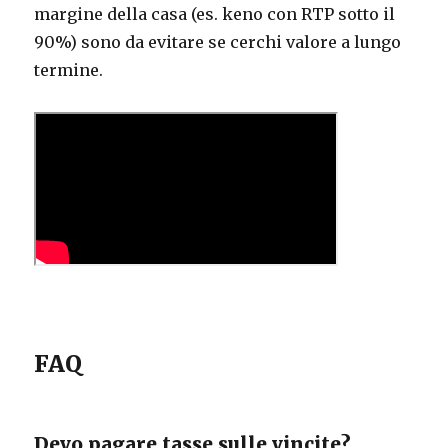
margine della casa (es. keno con RTP sotto il
90%) sono da evitare se cerchi valore a lungo
termine.
FAQ
Devo pagare tasse sulle vincite?