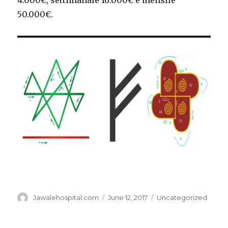
50.000€.
Author
Posted
Categories
Jawalehospital.com
June 12, 2017
Uncategorized
on