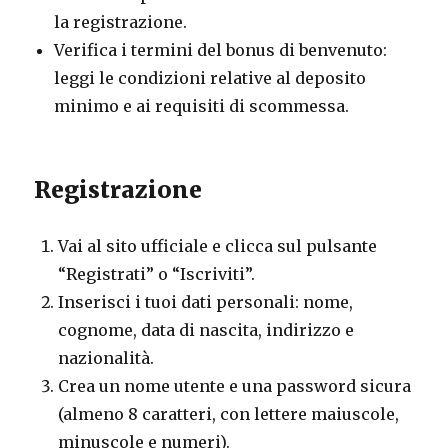
la registrazione.
Verifica i termini del bonus di benvenuto:
leggi le condizioni relative al deposito
minimo e ai requisiti di scommessa.
Registrazione
Vai al sito ufficiale e clicca sul pulsante
“Registrati” o “Iscriviti”.
Inserisci i tuoi dati personali: nome,
cognome, data di nascita, indirizzo e
nazionalità.
Crea un nome utente e una password sicura
(almeno 8 caratteri, con lettere maiuscole,
minuscole e numeri).