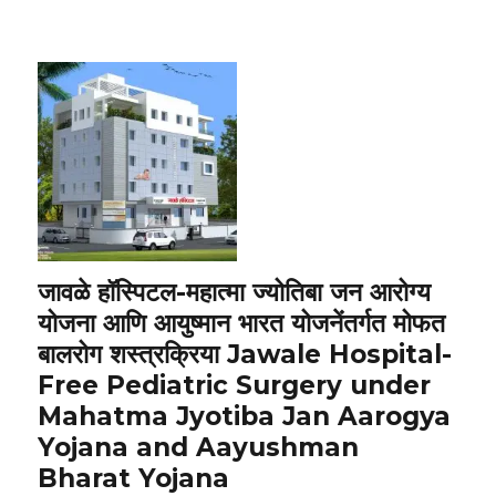
जावळे हॉस्पिटल-महात्मा ज्योतिबा जन आरोग्य
योजना आणि आयुष्मान भारत योजनेंतर्गत मोफत
बालरोग शस्त्रक्रिया Jawale Hospital-
Free Pediatric Surgery under
Mahatma Jyotiba Jan Aarogya
Yojana and Aayushman
Bharat Yojana