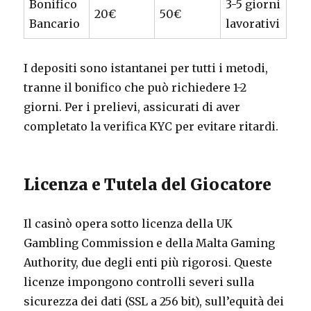
Bonifico
3-5 giorni
20€
50€
Bancario
lavorativi
I depositi sono istantanei per tutti i metodi,
tranne il bonifico che può richiedere 1-2
giorni. Per i prelievi, assicurati di aver
completato la verifica KYC per evitare ritardi.
Licenza e Tutela del Giocatore
Il casinò opera sotto licenza della UK
Gambling Commission e della Malta Gaming
Authority, due degli enti più rigorosi. Queste
licenze impongono controlli severi sulla
sicurezza dei dati (SSL a 256 bit), sull’equità dei