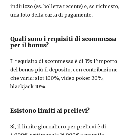
indirizzo (es. bolletta recente) e, se richiesto,
una foto della carta di pagamento.
Quali sono i requisiti di scommessa
per il bonus?
Il requisito di scommessa è di 35x l’importo
del bonus più il deposito, con contribuzione
che varia: slot 100%, video poker 20%,
blackjack 10%.
Esistono limiti ai prelievi?
Sì, il limite giornaliero per prelievi è di
4.000€, settimanale 16.000€ e mensile