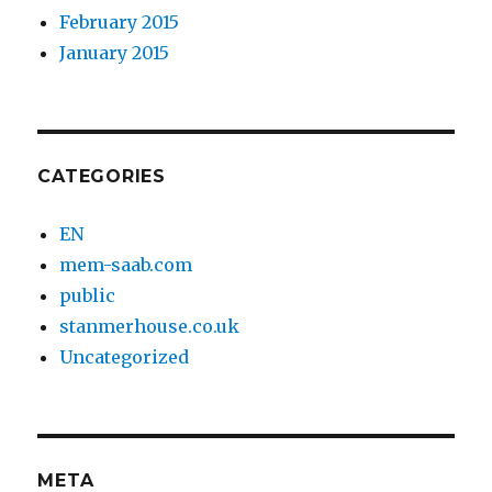
February 2015
January 2015
CATEGORIES
EN
mem-saab.com
public
stanmerhouse.co.uk
Uncategorized
META