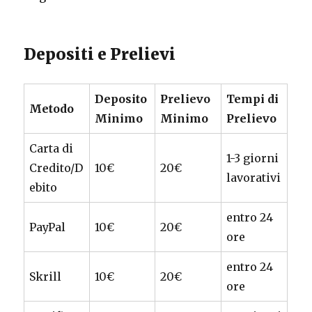
Depositi e Prelievi
Deposito
Prelievo
Tempi di
Metodo
Minimo
Minimo
Prelievo
Carta di
1-3 giorni
Credito/D
10€
20€
lavorativi
ebito
entro 24
PayPal
10€
20€
ore
entro 24
Skrill
10€
20€
ore