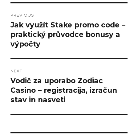
Post
PREVIOUS
navigation
Jak využít Stake promo code –
Previous
post:
praktický průvodce bonusy a
výpočty
NEXT
Vodič za uporabo Zodiac
Next
post:
Casino – registracija, izračun
stav in nasveti