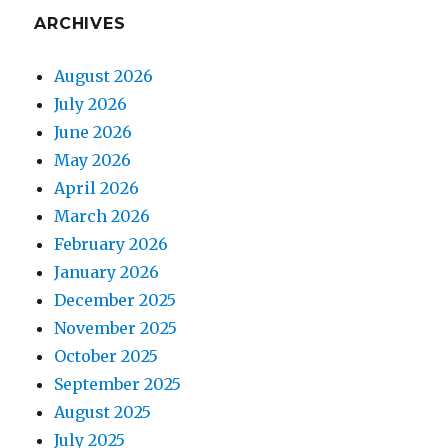
ARCHIVES
August 2026
July 2026
June 2026
May 2026
April 2026
March 2026
February 2026
January 2026
December 2025
November 2025
October 2025
September 2025
August 2025
July 2025