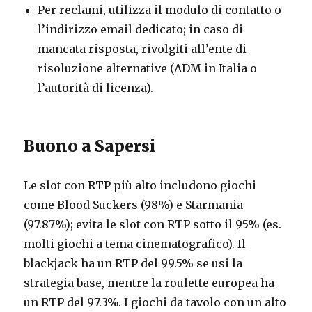
Per reclami, utilizza il modulo di contatto o
l’indirizzo email dedicato; in caso di
mancata risposta, rivolgiti all’ente di
risoluzione alternative (ADM in Italia o
l’autorità di licenza).
Buono a Sapersi
Le slot con RTP più alto includono giochi
come Blood Suckers (98%) e Starmania
(97.87%); evita le slot con RTP sotto il 95% (es.
molti giochi a tema cinematografico). Il
blackjack ha un RTP del 99.5% se usi la
strategia base, mentre la roulette europea ha
un RTP del 97.3%. I giochi da tavolo con un alto