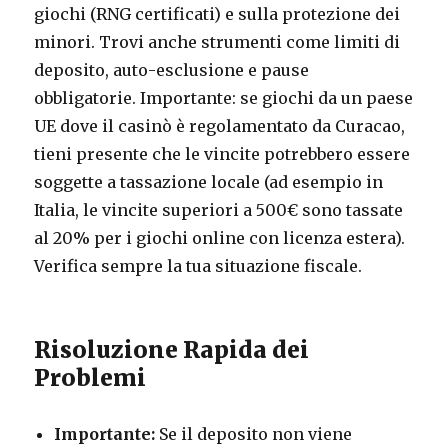
giochi (RNG certificati) e sulla protezione dei
minori. Trovi anche strumenti come limiti di
deposito, auto-esclusione e pause
obbligatorie. Importante: se giochi da un paese
UE dove il casinò è regolamentato da Curacao,
tieni presente che le vincite potrebbero essere
soggette a tassazione locale (ad esempio in
Italia, le vincite superiori a 500€ sono tassate
al 20% per i giochi online con licenza estera).
Verifica sempre la tua situazione fiscale.
Risoluzione Rapida dei
Problemi
Importante:
Se il deposito non viene