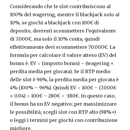
Considerando che le slot contribuiscono al
100% del wagering, mentre il blackjack solo al
10%, se giochi a blackjack con 100€ di
deposito, dovresti scommettere l’equivalente
di 7.000€, ma solo il 10% conta, quindi
effettivamente devi scommettere 70.000€. La
formula per calcolare il valore atteso (EV) del
bonus è: EV = (importo bonus) – (wagering ×
perdita media per giocata). Se il RTP medio
delle slot è 96%, la perdita media per giocata è
4% (100% – 96%). Quindi EV = 100€ – (7.000€
× 0.04) = 100€ – 280€ = -180€. In questo caso,
il bonus ha un EV negativo; per massimizzare
le possibilità, scegli slot con RTP alto (98%+)
o leggi i termini per giochi con contribuzione
migliore.