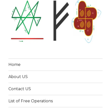
Home
About US
Contact US
List of Free Operations