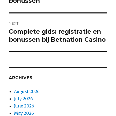
bonussen
NEXT
Complete gids: registratie en
Next
post:
bonussen bij Betnation Casino
ARCHIVES
August 2026
July 2026
June 2026
May 2026