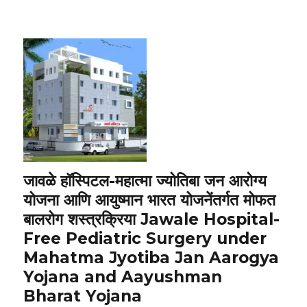
जावळे हॉस्पिटल-महात्मा ज्योतिबा जन आरोग्य
योजना आणि आयुष्मान भारत योजनेंतर्गत मोफत
बालरोग शस्त्रक्रिया Jawale Hospital-
Free Pediatric Surgery under
Mahatma Jyotiba Jan Aarogya
Yojana and Aayushman
Bharat Yojana