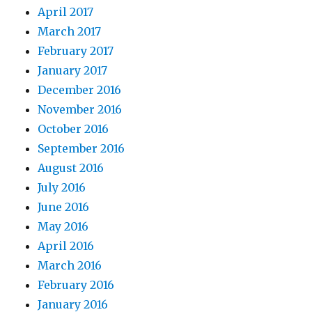
April 2017
March 2017
February 2017
January 2017
December 2016
November 2016
October 2016
September 2016
August 2016
July 2016
June 2016
May 2016
April 2016
March 2016
February 2016
January 2016