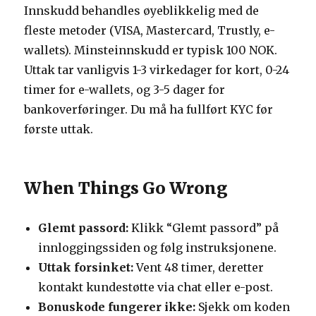
Innskudd behandles øyeblikkelig med de
fleste metoder (VISA, Mastercard, Trustly, e-
wallets). Minsteinnskudd er typisk 100 NOK.
Uttak tar vanligvis 1-3 virkedager for kort, 0-24
timer for e-wallets, og 3-5 dager for
bankoverføringer. Du må ha fullført KYC før
første uttak.
When Things Go Wrong
Glemt passord:
Klikk “Glemt passord” på
innloggingssiden og følg instruksjonene.
Uttak forsinket:
Vent 48 timer, deretter
kontakt kundestøtte via chat eller e-post.
Bonuskode fungerer ikke:
Sjekk om koden