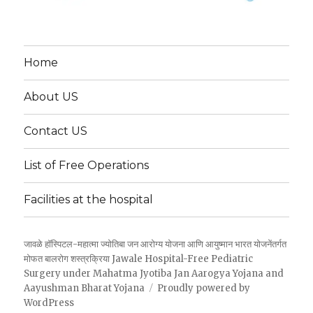
Home
About US
Contact US
List of Free Operations
Facilities at the hospital
जावळे हॉस्पिटल-महात्मा ज्योतिबा जन आरोग्य योजना आणि आयुष्मान भारत योजनेंतर्गत
मोफत बालरोग शस्त्रक्रिया Jawale Hospital-Free Pediatric
Surgery under Mahatma Jyotiba Jan Aarogya Yojana and
Aayushman Bharat Yojana
Proudly powered by
WordPress