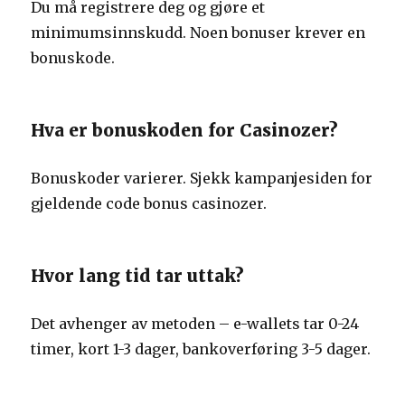
Du må registrere deg og gjøre et
minimumsinnskudd. Noen bonuser krever en
bonuskode.
Hva er bonuskoden for Casinozer?
Bonuskoder varierer. Sjekk kampanjesiden for
gjeldende code bonus casinozer.
Hvor lang tid tar uttak?
Det avhenger av metoden – e-wallets tar 0-24
timer, kort 1-3 dager, bankoverføring 3-5 dager.