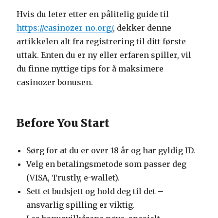
Hvis du leter etter en pålitelig guide til
https://casinozer-no.org/
, dekker denne
artikkelen alt fra registrering til ditt første
uttak. Enten du er ny eller erfaren spiller, vil
du finne nyttige tips for å maksimere
casinozer bonusen.
Before You Start
Sørg for at du er over 18 år og har gyldig ID.
Velg en betalingsmetode som passer deg
(VISA, Trustly, e-wallet).
Sett et budsjett og hold deg til det –
ansvarlig spilling er viktig.