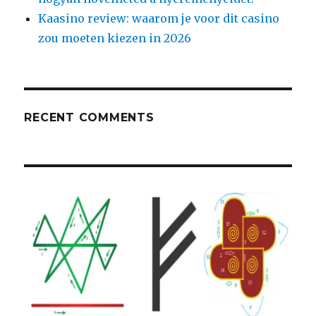
Kaasino review: waarom je voor dit casino
zou moeten kiezen in 2026
RECENT COMMENTS