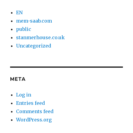
EN
mem-saab.com
public
stanmerhouse.co.uk
Uncategorized
META
Log in
Entries feed
Comments feed
WordPress.org