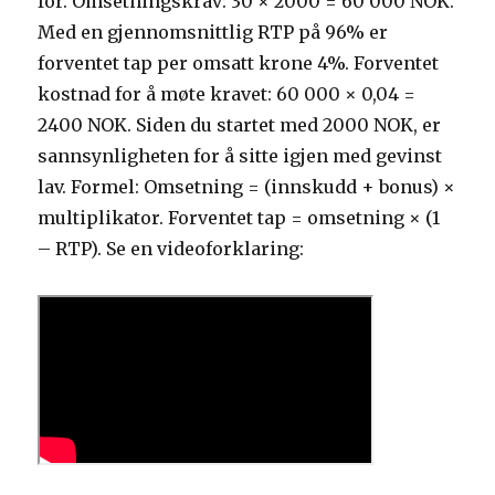
for. Omsetningskrav: 30 × 2000 = 60 000 NOK.
Med en gjennomsnittlig RTP på 96% er
forventet tap per omsatt krone 4%. Forventet
kostnad for å møte kravet: 60 000 × 0,04 =
2400 NOK. Siden du startet med 2000 NOK, er
sannsynligheten for å sitte igjen med gevinst
lav. Formel: Omsetning = (innskudd + bonus) ×
multiplikator. Forventet tap = omsetning × (1
– RTP). Se en videoforklaring: