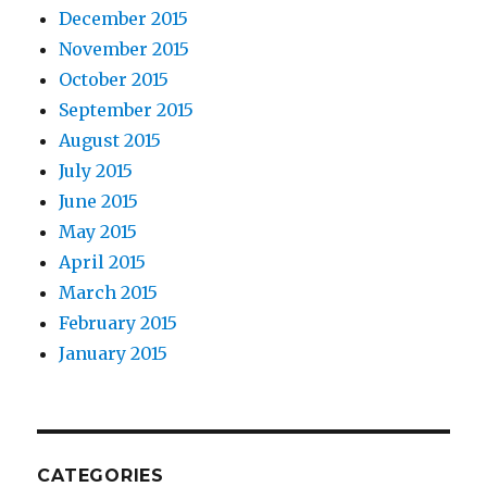
December 2015
November 2015
October 2015
September 2015
August 2015
July 2015
June 2015
May 2015
April 2015
March 2015
February 2015
January 2015
CATEGORIES