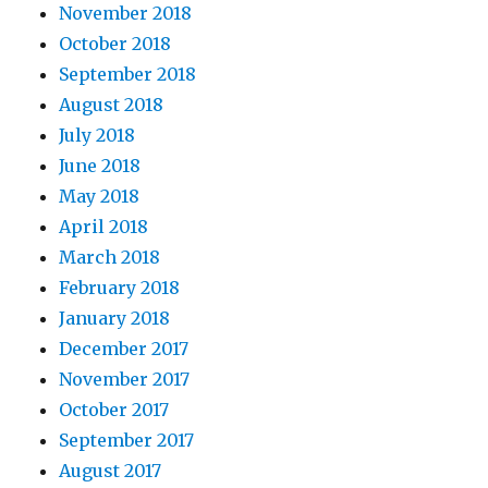
November 2018
October 2018
September 2018
August 2018
July 2018
June 2018
May 2018
April 2018
March 2018
February 2018
January 2018
December 2017
November 2017
October 2017
September 2017
August 2017