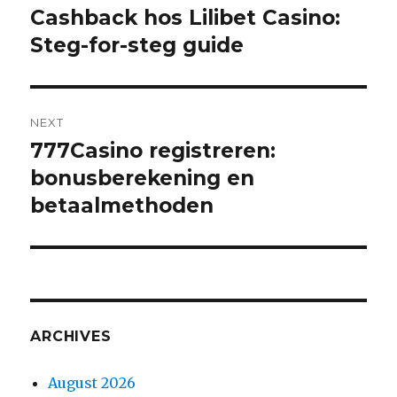
navigation
Cashback hos Lilibet Casino:
Previous
post:
Steg-for-steg guide
NEXT
777Casino registreren:
Next
post:
bonusberekening en
betaalmethoden
ARCHIVES
August 2026