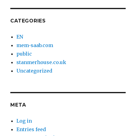
CATEGORIES
EN
mem-saab.com
public
stanmerhouse.co.uk
Uncategorized
META
Log in
Entries feed