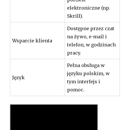
elektroniczne (np.
Skrill).
Dostępne przez czat
na żywo, e-mail i
Wsparcie klienta
telefon, w godzinach
pracy.
Pełna obsługa w
języku polskim, w
Język
tym interfejs i
pomoc.