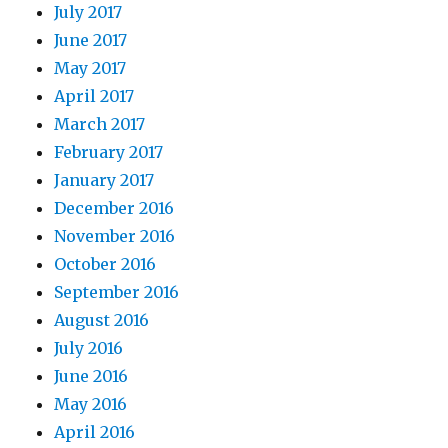
July 2017
June 2017
May 2017
April 2017
March 2017
February 2017
January 2017
December 2016
November 2016
October 2016
September 2016
August 2016
July 2016
June 2016
May 2016
April 2016