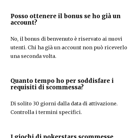
Posso ottenere il bonus se ho già un
account?
No, il bonus di benvenuto è riservato ai nuovi
utenti. Chi ha già un account non può riceverlo
una seconda volta.
Quanto tempo ho per soddisfare i
requisiti di scommessa?
Di solito 30 giorni dalla data di attivazione.
Controlla i termini specifici.
I giochi di pokerstars scommesse