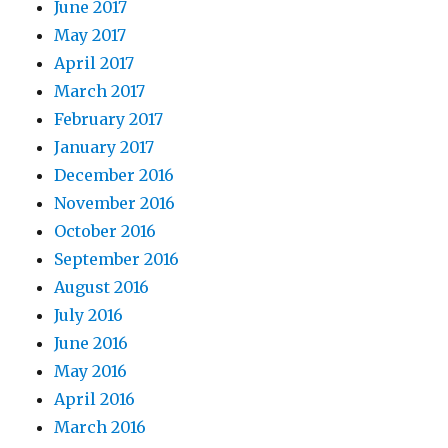
June 2017
May 2017
April 2017
March 2017
February 2017
January 2017
December 2016
November 2016
October 2016
September 2016
August 2016
July 2016
June 2016
May 2016
April 2016
March 2016