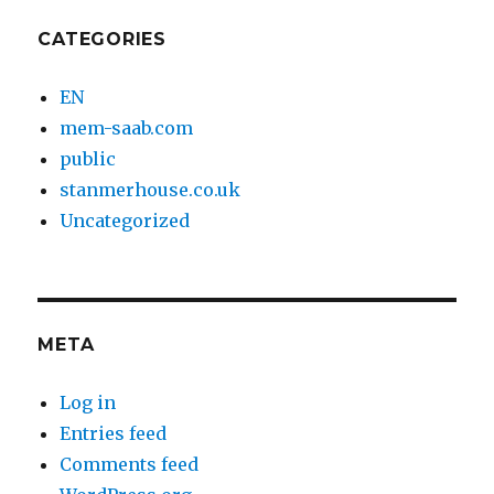
CATEGORIES
EN
mem-saab.com
public
stanmerhouse.co.uk
Uncategorized
META
Log in
Entries feed
Comments feed