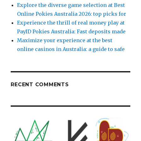
Explore the diverse game selection at Best
Online Pokies Australia 2026: top picks for
Experience the thrill of real money play at
PayID Pokies Australia: Fast deposits made
Maximize your experience at the best
online casinos in Australia: a guide to safe
RECENT COMMENTS