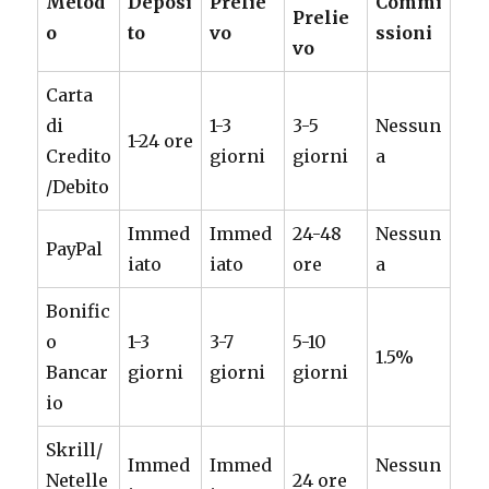
Metod
Deposi
Prelie
Commi
Prelie
o
to
vo
ssioni
vo
Carta
di
1-3
3-5
Nessun
1-24 ore
Credito
giorni
giorni
a
/Debito
Immed
Immed
24-48
Nessun
PayPal
iato
iato
ore
a
Bonific
o
1-3
3-7
5-10
1.5%
Bancar
giorni
giorni
giorni
io
Skrill/
Immed
Immed
Nessun
Netelle
24 ore