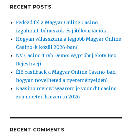
RECENT POSTS
Fedezd fel a Magyar Online Casino
izgalmait: bónuszok és játékvariációk
Hogyan válasszunk a legjobb Magyar Online
Casino-k közül 2026-ban?
NV Casino Tryb Demo: Wypróbuj Sloty Bez
Rejestracji
Élő cashback a Magyar Online Casino-ban:
hogyan növelheted a nyereményeidet?
Kaasino review: waarom je voor dit casino
zou moeten kiezen in 2026
RECENT COMMENTS