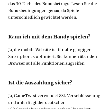
das 30‑Fache des Bonusbetrags. Lesen Sie die
Bonusbedingungen genau, da Spiele
unterschiedlich gewichtet werden.
Kann ich mit dem Handy spielen?
Ja, die mobile Website ist für alle gängigen
Smartphones optimiert. Sie können über den
Browser auf alle Funktionen zugreifen.
Ist die Auszahlung sicher?
Ja, GameTwist verwendet SSL-Verschlüsselung
und unterliegt der deutschen