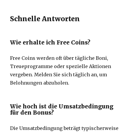
Schnelle Antworten
Wie erhalte ich Free Coins?
Free Coins werden oft über tägliche Boni,
Treueprogramme oder spezielle Aktionen
vergeben. Melden Sie sich täglich an, um
Belohnungen abzuholen.
Wie hoch ist die Umsatzbedingung
für den Bonus?
Die Umsatzbedingung beträgt typischerweise