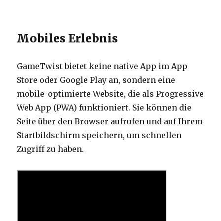
Mobiles Erlebnis
GameTwist bietet keine native App im App
Store oder Google Play an, sondern eine
mobile-optimierte Website, die als Progressive
Web App (PWA) funktioniert. Sie können die
Seite über den Browser aufrufen und auf Ihrem
Startbildschirm speichern, um schnellen
Zugriff zu haben.