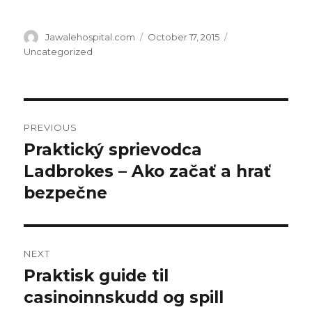
Author
Posted
Categories
Jawalehospital.com
October 17, 2015
on
Uncategorized
Post
PREVIOUS
navigation
Praktický sprievodca
Previous
post:
Ladbrokes – Ako začať a hrať
bezpečne
NEXT
Praktisk guide til
Next
post:
casinoinnskudd og spill