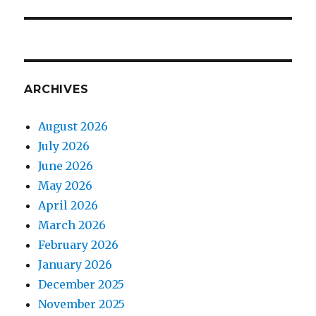
ARCHIVES
August 2026
July 2026
June 2026
May 2026
April 2026
March 2026
February 2026
January 2026
December 2025
November 2025