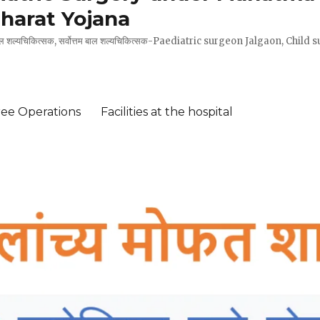
harat Yojana
सक, बाल शल्यचिकित्सक, सर्वोत्तम बाल शल्यचिकित्सक-Paediatric surgeon Jalgaon, 
Free Operations
Facilities at the hospital