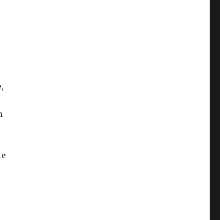
ă
,
n
te