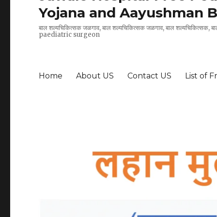
Yojana and Aayushman B
बाल शल्यचिकित्सक जळगाव, बाल शल्यचिकित्सक जळगाव, बाल शल्यचिकित्
paediatric surgeon
Home
About US
Contact US
List of 