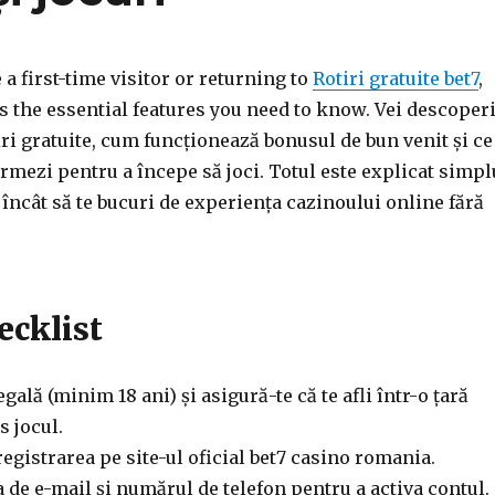
a first-time visitor or returning to
Rotiri gratuite bet7
,
s the essential features you need to know. Vei descoper
iri gratuite, cum funcționează bonusul de bun venit și ce
urmezi pentru a începe să joci. Totul este explicat simpl
l încât să te bucuri de experiența cazinoului online fără
ecklist
egală (minim 18 ani) și asigură-te că te afli într-o țară
 jocul.
gistrarea pe site-ul oficial bet7 casino romania.
de e-mail și numărul de telefon pentru a activa contul.