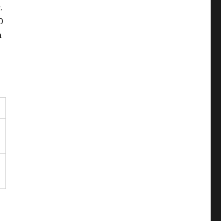
u
.
0
n