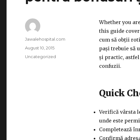
Whether you are 
this guide cover
Author
Jawalehospital.com
cum să obții rot
Posted
August 10, 2015
pași trebuie să 
on
Categories
Uncategorized
și practic, astfe
confuzii.
Quick Ch
Verifică vârsta l
unde este permis
Completează înre
Confirmă adresa 