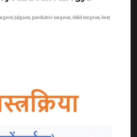
Child surgeon Jalgaon, paediatric surgeon, child surgeon, best