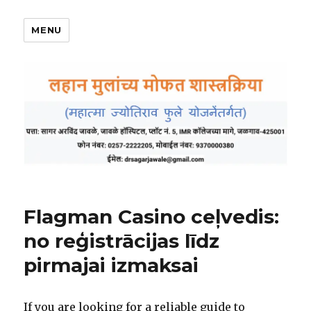
MENU
Flagman Casino ceļvedis:
no reģistrācijas līdz
pirmajai izmaksai
If you are looking for a reliable guide to