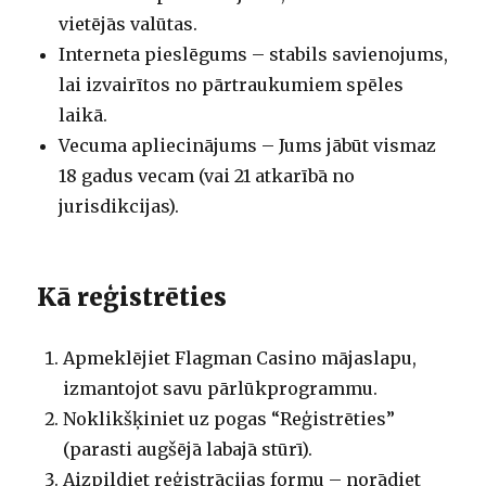
vietējās valūtas.
Interneta pieslēgums – stabils savienojums,
lai izvairītos no pārtraukumiem spēles
laikā.
Vecuma apliecinājums – Jums jābūt vismaz
18 gadus vecam (vai 21 atkarībā no
jurisdikcijas).
Kā reģistrēties
Apmeklējiet Flagman Casino mājaslapu,
izmantojot savu pārlūkprogrammu.
Noklikšķiniet uz pogas “Reģistrēties”
(parasti augšējā labajā stūrī).
Aizpildiet reģistrācijas formu – norādiet