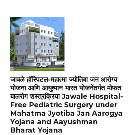
जावळे हॉस्पिटल-महात्मा ज्योतिबा जन आरोग्य
योजना आणि आयुष्मान भारत योजनेंतर्गत मोफत
बालरोग शस्त्रक्रिया Jawale Hospital-
Free Pediatric Surgery under
Mahatma Jyotiba Jan Aarogya
Yojana and Aayushman
Bharat Yojana