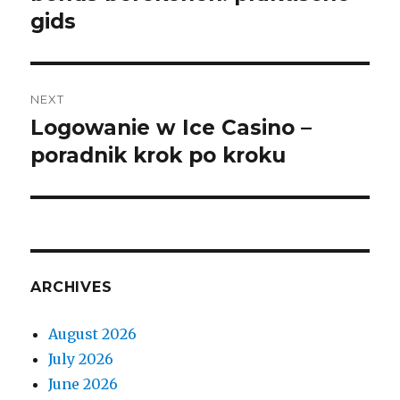
gids
NEXT
Logowanie w Ice Casino –
Next
post:
poradnik krok po kroku
ARCHIVES
August 2026
July 2026
June 2026