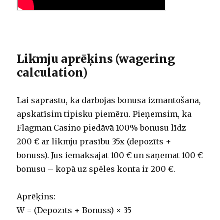
Likmju aprēķins (wagering
calculation)
Lai saprastu, kā darbojas bonusa izmantošana,
apskatīsim tipisku piemēru. Pieņemsim, ka
Flagman Casino piedāvā 100% bonusu līdz
200 € ar likmju prasību 35x (depozīts +
bonuss). Jūs iemaksājat 100 € un saņemat 100 €
bonusu – kopā uz spēles konta ir 200 €.
Aprēķins:
W = (Depozīts + Bonuss) × 35