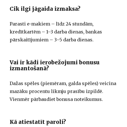
Cik ilgi jāgaida izmaksa?
Parasti e-makiem – līdz 24 stundām,
kredītkartēm – 1–3 darba dienas, bankas
pārskaitījumiem – 3–5 darba dienas.
Vai ir kādi ierobežojumi bonusu
izmantošanā?
Dažas spēles (piemēram, galda spēles) veicina
mazāku procentu likmju prasību izpildē.
Vienmēr pārbaudiet bonusa noteikumus.
Kā atiestatīt paroli?