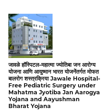
जावळे हॉस्पिटल-महात्मा ज्योतिबा जन आरोग्य
योजना आणि आयुष्मान भारत योजनेंतर्गत मोफत
बालरोग शस्त्रक्रिया Jawale Hospital-
Free Pediatric Surgery under
Mahatma Jyotiba Jan Aarogya
Yojana and Aayushman
Bharat Yojana