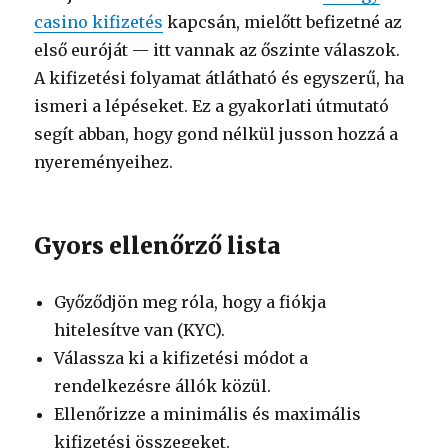
casino kifizetés
kapcsán, mielőtt befizetné az
első euróját — itt vannak az őszinte válaszok.
A kifizetési folyamat átlátható és egyszerű, ha
ismeri a lépéseket. Ez a gyakorlati útmutató
segít abban, hogy gond nélkül jusson hozzá a
nyereményeihez.
Gyors ellenőrző lista
Győződjön meg róla, hogy a fiókja
hitelesítve van (KYC).
Válassza ki a kifizetési módot a
rendelkezésre állók közül.
Ellenőrizze a minimális és maximális
kifizetési összegeket.