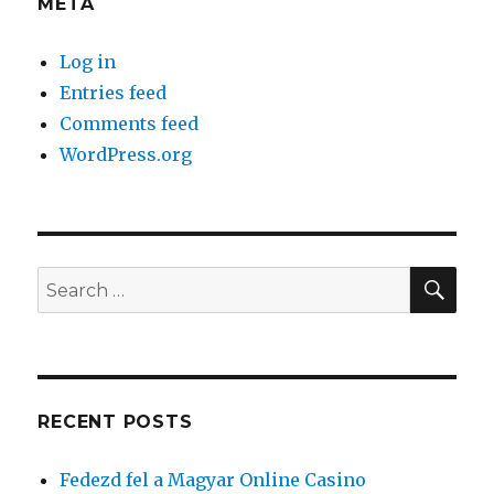
META
Log in
Entries feed
Comments feed
WordPress.org
SEA
Search
for:
RECENT POSTS
Fedezd fel a Magyar Online Casino