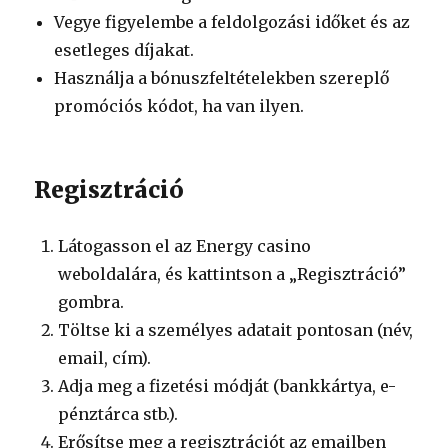
Vegye figyelembe a feldolgozási időket és az
esetleges díjakat.
Használja a bónuszfeltételekben szereplő
promóciós kódot, ha van ilyen.
Regisztráció
Látogasson el az Energy casino
weboldalára, és kattintson a „Regisztráció”
gombra.
Töltse ki a személyes adatait pontosan (név,
email, cím).
Adja meg a fizetési módját (bankkártya, e-
pénztárca stb.).
Erősítse meg a regisztrációt az emailben