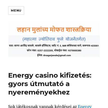
MENU
Energy casino kifizetés:
gyors útmutató a
nyereményekhez
Sok játékosnak vannak kérdései az
Energy