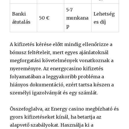
5-7
Banki
Lehetség
50 €
munkana
átutalás
es díj
p
A kifizetés kérése előtt mindig ellenőrizze a
bónusz feltételeit, mert egyes ajánlatoknál
megforgatási követelmények vonatkoznak a
nyereményre. Az energycasino kifizetés
folyamatában a leggyakoribb probléma a
hiányos dokumentáció, ezért tartsa készen a
személyi igazolványát és egy számlát.
Összefoglalva, az Energy casino megbízható és
gyors kifizetéseket kínál, ha betartja az
alapvető szabályokat. Használja ki a